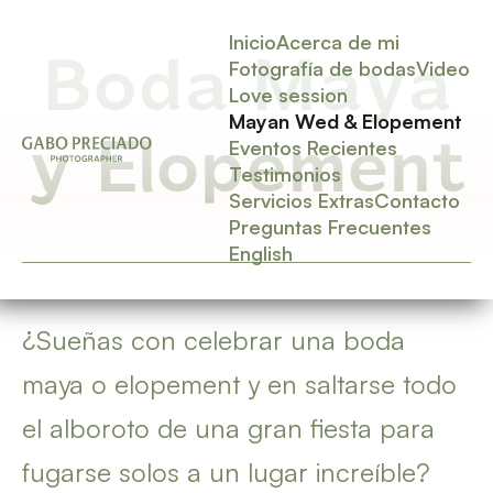
Inicio
Acerca de mi
Boda Maya
Fotografía de bodas
Video
Love session
Mayan Wed & Elopement
y Elopement
Eventos Recientes
Testimonios
Servicios Extras
Contacto
Preguntas Frecuentes
English
¿Sueñas con celebrar una boda
maya o elopement y en saltarse todo
el alboroto de una gran fiesta para
fugarse solos a un lugar increíble?