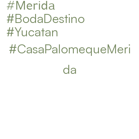
#Merida
#BodaDestino
#Yucatan
#CasaPalomequeMeri
da