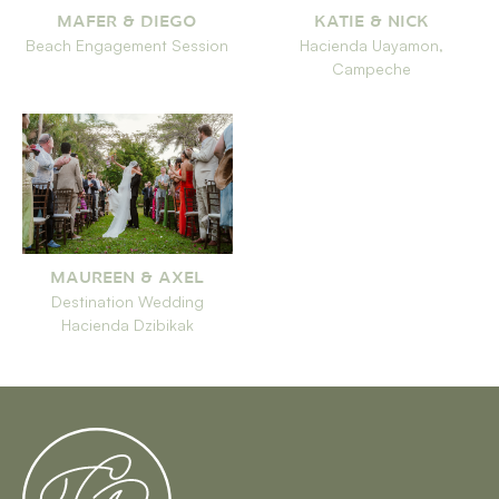
MAFER & DIEGO
KATIE & NICK
Beach Engagement Session
Hacienda Uayamon,
Campeche
MAUREEN & AXEL
Destination Wedding
Hacienda Dzibikak