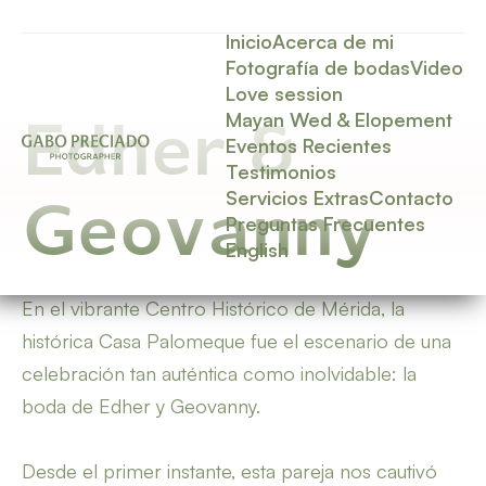
Inicio
Acerca de mi
Fotografía de bodas
Video
Love session
Mayan Wed & Elopement
Edher &
Eventos Recientes
Testimonios
Servicios Extras
Contacto
Geovanny
Preguntas Frecuentes
English
En el vibrante Centro Histórico de Mérida, la
histórica Casa Palomeque fue el escenario de una
celebración tan auténtica como inolvidable: la
boda de Edher y Geovanny.
Desde el primer instante, esta pareja nos cautivó